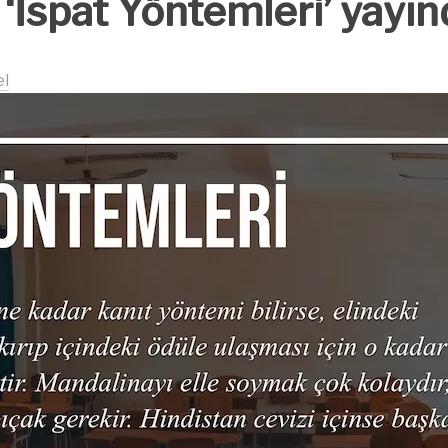
 ‘İspat Yöntemleri’ yayı
l